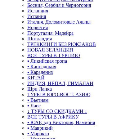
Босния, Сербия и Черногория
Исландия
Испания
Италия. Доломитовые Альпы
Норвегия
Португалия. Мадейра
Шотландия
ТРЕККИНГИ БЕЗ РЮКЗАКОВ
НОВАЯ ЗЕЛАНДИЯ
ВСЕ ТУРЫ В ТУРЦИЮ
▪ Ликийская тропа
▪ Каппадокия
▪ Карадениз
КИТАЙ
ИНДИЯ, НЕПАЛ, ГИМАЛАИ
Шри Ланка
ТУРЫ В ЮГО-ВОСТ. АЗИЮ
▪ Вьетнам
▪ Лаос
↓ ТУРЫ СО СКИДКАМИ ↓
ВСЕ ТУРЫ В АФРИКУ
▪ ЮАР, вдп Виктория, Намибия
▪ Маврикий
▪ Марокко