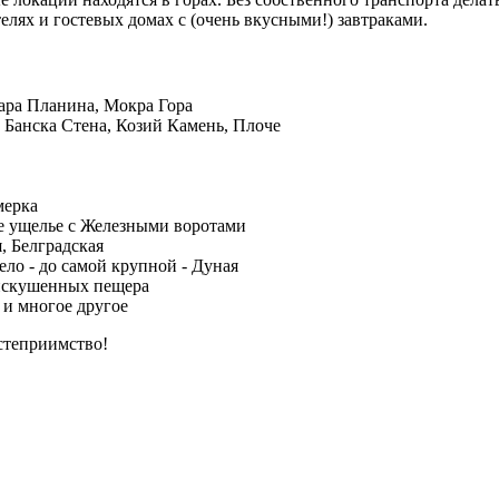
лях и гостевых домах с (очень вкусными!) завтраками.
ара Планина, Мокра Гора
Банска Стена, Козий Камень, Плоче
мерка
е ущелье с Железными воротами
, Белградская
ело - до самой крупной - Дуная
 искушенных пещера
 и многое другое
остеприимство!