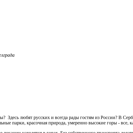
елграда
вы? Здесь любят русских и всегда рады гостям из России? В Серб
льные парки, красочная природа, умеренно высокие горы - все, ка
 локации находятся в горах. Без собственного транспорта делат