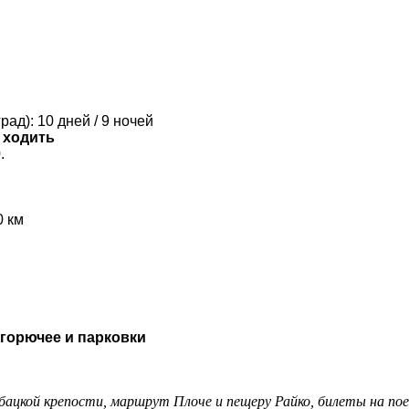
ад): 10 дней / 9 ночей
 ходить
.
0 км
 горючее и парковки
убацкой крепости, маршрут Плоче и пещеру Райко, билеты на пое