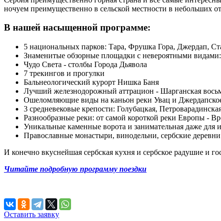
ночуем преимущественно в сельской местности в небольших оте
В нашей насыщенной программе:
5 национальных парков: Тара, Фрушка Гора, Джердап, Ст
Знаменитые обзорные площадки с невероятными видами: 
Чудо Света - столбы Города Дьявола
7 трекингов и прогулки
Бальнеологический курорт Нишка Баня
Лучший железнодорожный аттрацион - Шарганская вось
Ошеломляющие виды на каньон реки Увац и Джердапско
3 средневековые крепости: Голубацкая, Петроварадинская
Разнообразные реки: от самой короткой реки Европы - Вр
Уникальные каменные ворота и занимательная даже для
Православные монастыри, винодельни, сербские деревни
И конечно вкуснейшая сербская кухня и сербское радушие и г
Читайте подробную программу поездки
Оставить заявку