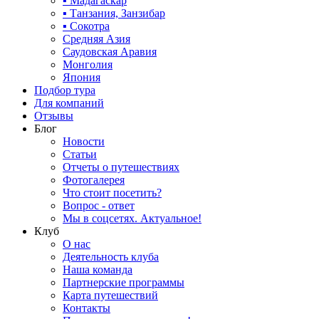
▪ Мадагаскар
▪ Танзания, Занзибар
▪ Сокотра
Средняя Азия
Саудовская Аравия
Монголия
Япония
Подбор тура
Для компаний
Отзывы
Блог
Новости
Статьи
Отчеты о путешествиях
Фотогалерея
Что стоит посетить?
Вопрос - ответ
Мы в соцсетях. Актуальное!
Клуб
О нас
Деятельность клуба
Наша команда
Партнерские программы
Карта путешествий
Контакты