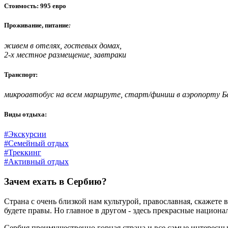
Стоимость: 995 евро
Проживание, питание
:
живем в отелях, гостевых домах,
2-х местное размещение, завтраки
Транспорт:
микроавтобус на всем маршруте, старт/финиш в аэропорту Б
Виды отдыха:
#Экскурсии
#Семейный отдых
#Треккинг
#Активный отдых
Зачем ехать в Сербию?
Страна с очень близкой нам культурой, православная, скажете 
будете правы. Но главное в другом - здесь прекрасные национа
Сербия преимущественно горная страна и все самые интересные