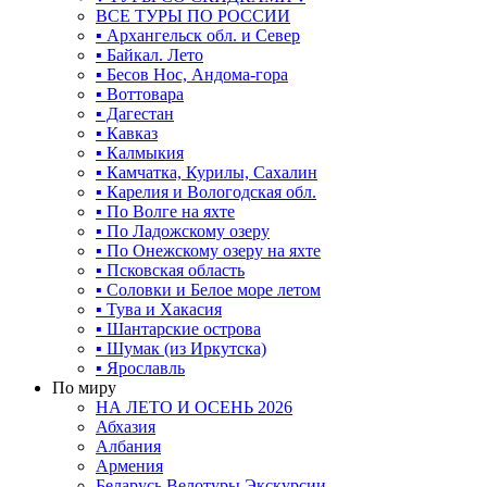
ВСЕ ТУРЫ ПО РОССИИ
▪ Архангельск обл. и Север
▪ Байкал. Лето
▪ Бесов Нос, Андома-гора
▪ Воттовара
▪ Дагестан
▪ Кавказ
▪ Калмыкия
▪ Камчатка, Курилы, Сахалин
▪ Карелия и Вологодская обл.
▪ По Волге на яхте
▪ По Ладожскому озеру
▪ По Онежскому озеру на яхте
▪ Псковская область
▪ Соловки и Белое море летом
▪ Тува и Хакасия
▪ Шантарские острова
▪ Шумак (из Иркутска)
▪ Ярославль
По миру
НА ЛЕТО И ОСЕНЬ 2026
Абхазия
Албания
Армения
Беларусь Велотуры Экскурсии