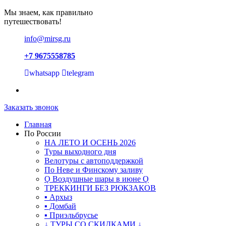
Мы знаем, как правильно
путешествовать!
info@mirsg.ru
+7 9675558785
whatsapp
telegram
Заказать звонок
Главная
По России
НА ЛЕТО И ОСЕНЬ 2026
Туры выходного дня
Велотуры с автоподдержкой
По Неве и Финскому заливу
Ǫ Воздушные шары в июне Ǫ
ТРЕККИНГИ БЕЗ РЮКЗАКОВ
▪ Архыз
▪ Домбай
▪ Приэльбрусье
↓ ТУРЫ СО СКИДКАМИ ↓