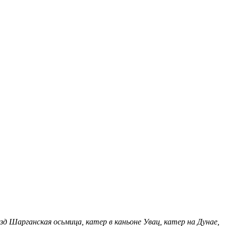
зд Шарганская осьмица, катер в каньоне Увац, катер на Дунае,