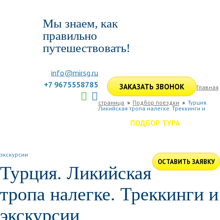
Мы знаем, как
правильно
путешествовать!
info@mirsg.ru
+7 9675558785
ЗАКАЗАТЬ ЗВОНОК
Главная
страница
Подбор поездки
Турция.
Ликийская тропа налегке. Треккинги и
ГЛАВНАЯ
ПО РОССИИ
ПО МИРУ
ПОДБОР ТУРА
ДЛЯ КОМПАНИЙ
ОТЗЫВЫ
БЛОГ
КЛУБ
УСЛУГИ
экскурсии
ОСТАВИТЬ ЗАЯВКУ
Турция. Ликийская
тропа налегке. Треккинги и
экскурсии