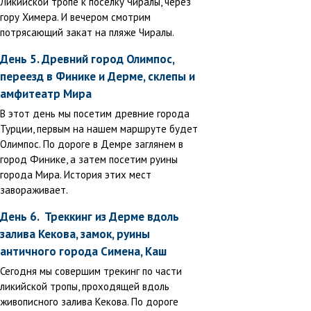
Ликийской тропе к поселку Чиралы, через
гору Химера. И вечером смотрим
потрясающий закат на пляже Чиралы.
День 5. Древний город Олимпос,
переезд в Финике и Дерме, склепы и
амфитеатр Мира
В этот день мы посетим древние города
Турции, первым на нашем маршруте будет
Олимпос. По дороге в Демре заглянем в
город Финике, а затем посетим руины
города Мира. История этих мест
завораживает.
День 6. Треккинг из Дерме вдоль
залива Кекова, замок, руины
античного города Симена, Каш
Сегодня мы совершим трекинг по части
ликийской тропы, проходящей вдоль
живописного залива Кекова. По дороге