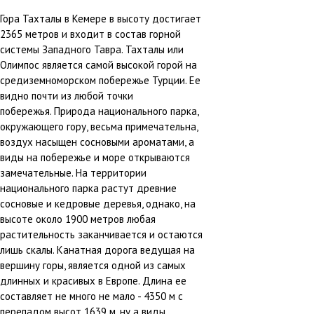
Гора Тахталы в Кемере в высоту достигает
2365 метров и входит в состав горной
системы Западного Тавра. Тахталы или
Олимпос является самой высокой горой на
средиземноморском побережье Турции. Ее
видно почти из любой точки
побережья. Природа национального парка,
окружающего гору, весьма примечательна,
воздух насыщен сосновыми ароматами, а
виды на побережье и море открываются
замечательные. На территории
национального парка растут древние
сосновые и кедровые деревья, однако, на
высоте около 1900 метров любая
растительность заканчивается и остаются
лишь скалы. Канатная дорога ведущая на
вершину горы, является одной из самых
длинных и красивых в Европе. Длина ее
составляет не много не мало - 4350 м с
перепадом высот 1639 м, ну а виды