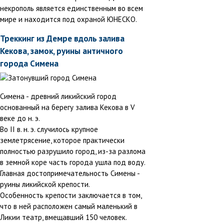
некрополь является единственным во всем
мире и находится под охраной ЮНЕСКО.
Треккинг из Демре вдоль залива
Кекова, замок, руины античного
города Симена
Симена - древний ликийский город
основанный на берегу залива Кекова в V
веке до н. э.
Во II в. н. э. случилось крупное
землетрясение, которое практически
полностью разрушило город, из-за разлома
в земной коре часть города ушла под воду.
Главная достопримечательность Симены -
руины ликийской крепости.
Особенность крепости заключается в том,
что в ней расположен самый маленький в
Ликии театр, вмещавший 150 человек.