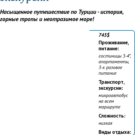
Даты:
Насыщенное путешествие по Турции - история,
11.11.2020 -
горные тропы и неотразимое море!
19.11.2020
Стоимость:
745$
Проживание,
питание:
гостиницы 3-4*,
апартаменты,
3-х разовое
питание
Транспорт,
экскурсии:
микроавтобус
на всем
маршруте
Сложность:
низкая
Виды отдыха: