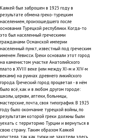
Каякей был заброшен в 1923 году в
результате обмена греко-турецким
населением, произошедшего после
основания Турецкой республики. Когда-то
это был населенный греческими
гражданами Османской империи
населенный пункт, известный под греческим
именем Левисси. Греки основали этот город
на каменистом участке Анатолийского
плато в XVIII веке (или между XI-м и XIV-м
веками) на руинах древнего ликийского
города. Греческий город процветал - в нём
было всё, как и в любом другом городе:
школы, церкви, аптеки, больницы,
мастерские, почта, своя типография. В 1923
году было окончание турецкой войны, по
результатам которой греки должны были
уехать с территорию Турции и вернуться в
свою страну. Таким образом Каякей
опустела, так как турки не захотели здесь