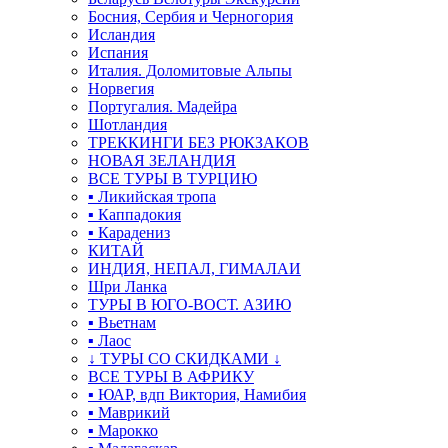
Босния, Сербия и Черногория
Исландия
Испания
Италия. Доломитовые Альпы
Норвегия
Португалия. Мадейра
Шотландия
ТРЕККИНГИ БЕЗ РЮКЗАКОВ
НОВАЯ ЗЕЛАНДИЯ
ВСЕ ТУРЫ В ТУРЦИЮ
▪ Ликийская тропа
▪ Каппадокия
▪ Карадениз
КИТАЙ
ИНДИЯ, НЕПАЛ, ГИМАЛАИ
Шри Ланка
ТУРЫ В ЮГО-ВОСТ. АЗИЮ
▪ Вьетнам
▪ Лаос
↓ ТУРЫ СО СКИДКАМИ ↓
ВСЕ ТУРЫ В АФРИКУ
▪ ЮАР, вдп Виктория, Намибия
▪ Маврикий
▪ Марокко