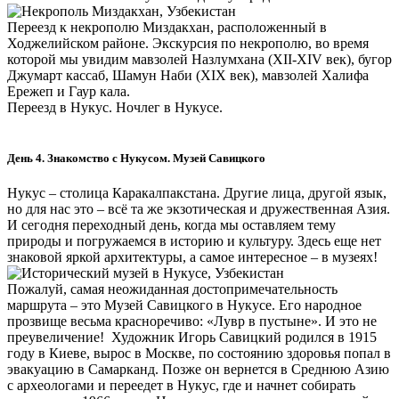
Переезд к некрополю Миздакхан, расположенный в
Ходжелийском районе. Экскурсия по некрополю, во время
которой мы увидим мавзолей Назлумхана (XII-XIV век), бугор
Джумарт кассаб, Шамун Наби (XIX век), мавзолей Халифа
Ережеп и Гаур кала.
Переезд в Нукус. Ночлег в Нукусе.
День 4. Знакомство с Нукусом. Музей Савицкого
Нукус – столица Каракалпакстана. Другие лица, другой язык,
но для нас это – всё та же экзотическая и дружественная Азия.
И сегодня переходный день, когда мы оставляем тему
природы и погружаемся в историю и культуру. Здесь еще нет
знаковой яркой архитектуры, а самое интересное – в музеях!
Пожалуй, самая неожиданная достопримечательность
маршрута – это Музей Савицкого в Нукусе. Его народное
прозвище весьма красноречиво: «Лувр в пустыне». И это не
преувеличение! Художник Игорь Савицкий родился в 1915
году в Киеве, вырос в Москве, по состоянию здоровья попал в
эвакуацию в Самарканд. Позже он вернется в Среднюю Азию
с археологами и переедет в Нукус, где и начнет собирать