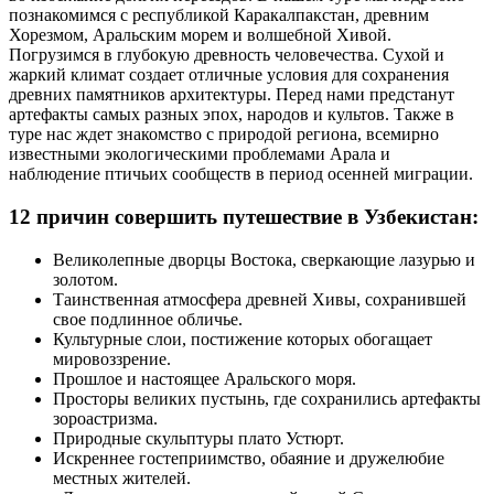
познакомимся с республикой Каракалпакстан, древним
Хорезмом, Аральским морем и волшебной Хивой.
Погрузимся в глубокую древность человечества. Сухой и
жаркий климат создает отличные условия для сохранения
древних памятников архитектуры. Перед нами предстанут
артефакты самых разных эпох, народов и культов. Также в
туре нас ждет знакомство с природой региона, всемирно
известными экологическими проблемами Арала и
наблюдение птичьих сообществ в период осенней миграции.
12 причин совершить путешествие в Узбекистан:
Великолепные дворцы Востока, сверкающие лазурью и
золотом.
Таинственная атмосфера древней Хивы, сохранившей
свое подлинное обличье.
Культурные слои, постижение которых обогащает
мировоззрение.
Прошлое и настоящее Аральского моря.
Просторы великих пустынь, где сохранились артефакты
зороастризма.
Природные скульптуры плато Устюрт.
Искреннее гостеприимство, обаяние и дружелюбие
местных жителей.