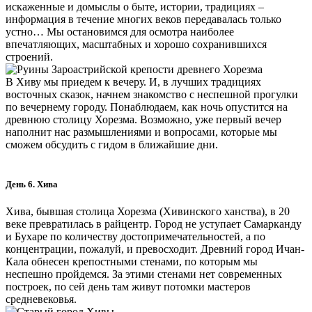
искаженные и домыслы о быте, истории, традициях –
информация в течение многих веков передавалась только
устно… Мы остановимся для осмотра наиболее
впечатляющих, масштабных и хорошо сохранившихся
строений.
В Хиву мы приедем к вечеру. И, в лучших традициях
восточных сказок, начнем знакомство с неспешной прогулки
по вечернему городу. Понаблюдаем, как ночь опустится на
древнюю столицу Хорезма. Возможно, уже первый вечер
наполнит нас размышлениями и вопросами, которые мы
сможем обсудить с гидом в ближайшие дни.
День 6. Хива
Хива, бывшая столица Хорезма (Хивинского ханства), в 20
веке превратилась в райцентр. Город не уступает Самарканду
и Бухаре по количеству достопримечательностей, а по
концентрации, пожалуй, и превосходит. Древний город Ичан-
Кала обнесен крепостными стенами, по которым мы
неспешно пройдемся. За этими стенами нет современных
построек, по сей день там живут потомки мастеров
средневековья.