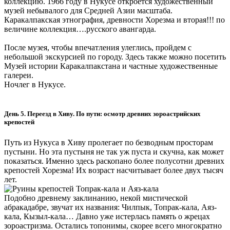
коллекцию. 1966 году в Нукусе откроется художественный
музей небывалого для Средней Азии масштаба.
Каракалпакская этнография, древности Хорезма и вторая!!! по
величине коллекция….русского авангарда.
После музея, чтобы впечатления улеглись, пройдем с
небольшой экскурсией по городу. Здесь также можно посетить
Музей истории Каракалпакстана и частные художественные
галереи.
Ночлег в Нукусе.
День 5. Переезд в Хиву. По пути: осмотр древних зороастрийских
крепостей
Путь из Нукуса в Хиву пролегает по безводным просторам
пустыни. Но эта пустыня не так уж пуста и скучна, как может
показаться. Именно здесь раскопано более полусотни древних
крепостей Хорезма! Их возраст насчитывает более двух тысяч
лет.
Подобно древнему заклинанию, некой мистической
абракадабре, звучат их названия: Чилпык, Топрак-кала, Аяз-
кала, Кызыл-кала… Давно уже истерлась память о жрецах
зороастризма. Остались топонимы, скорее всего многократно