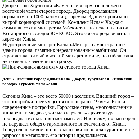
Дворец Таш Хоули или «Каменный двор» расположен в
восточной части старого города. Дворец прославился
огромным, на 1000 наложниц, гаремом. Здание пронизано
хитрой коридорной системой. Комплекс Ислам-Ходжа с
самым высоким минаретом Узбекистана включен в список
Всемирного наследия ЮНЕСКО. Это своего рода визитная
карточка Хивы.
Недостроенный минарет Кальта-Минар – самое странное
здание города, памятник нереализованным амбициям. Он
строился как самый высокий минарет в мире, но гибель хана
не позволила закончить стройку.
День 7. Внешний город: Дишан-Кала. Дворец Нуруллабая. Этнический
городок Туркмен-Улли Ховли
Сегодня Хива – это всего 50000 населения. Внешний город –
это постройки преимущественно не ранее 19 века. Есть и
современные постройки. Городские стены, многочисленные
минареты и медресе, жилые кварталы – архитектура,
прошедшая испытания тысячами лет! И в целом, новый город
не нарушает общего гармоничного впечатления от Хивы.
Город очень живой, он не законсервирован для туристов и не
разросся в мегаполис, его история продолжается.