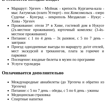
Маршрут: Ургенч - Муйнак - крепость Курганча-кала -
мыс Актумсык (плато Устюрт) - пос.Комсомольск - озеро
Судочье - Кунград - некрополь Миздакхан - Нукус -
Хива - Ургенч
Проживание: отели 3* в Хиве, гостевой дом в Нукусе
(2х-местное проживание), юрточный комплекс (3-4х-
местное проживание)
Питание: с 1 по 4 день – 3х разовое, с 5 по 7 день –
завтраки
Проезд: однодневные выезды по маршруту до/от отелей,
мест экскурсий и треккингов, плата за горючее и
парковки
Посещение: входные билеты в музеи по программе
Услуги турлидера
Оплачивается дополнительно
Международные авиабилеты (до Ургенча и обратно из
Ургенча)
Питание: с 5 по 7 день – обеды, с 5 по 6 день - ужины
Медицинская страховка
Спиртные напитки