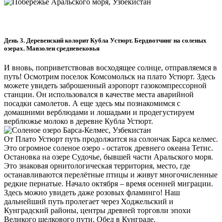
День 3. Деревенский колорит Кубла Устюрт. Бердвотчинг на соленых
озерах. Мавзолеи средневековья
И вновь, поприветствовав восходящее солнце, отправляемся в
путь! Осмотрим поселок Комсомольск на плато Устюрт. Здесь
можете увидеть заброшенный аэропорт газокомпрессорной
станции. Он использовался в качестве места аварийной
посадки самолетов. А еще здесь мы познакомимся с
домашними верблюдами и лошадьми и продегустируем
верблюжье молоко в деревне Кубла Устюрт.
От Плато Устюрт путь продолжится на солончак Барса келмес.
Это огромное соленое озеро - остаток древнего океана Тетис.
Остановка на озере Судочье, бывшей части Аральского моря.
Это знаковая орнитологическая территория, место, где
останавливаются перелётные птицы и живут многочисленные
редкие пернатые. Начало октября – время осенней миграции.
Здесь можно увидеть даже розовых фламинго! Наш
дальнейший путь пролегает через Ходжельский и
Кунградский районы, центры древней торговли эпохи
Великого шелкового пути. Обед в Кунграде.