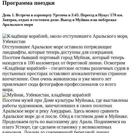
Программа поездки
День 1. Встреча в аэропорту Ургенча в 3:45. Переезд в Нукус 170 км.
Завтрак, отдых в гостевом доме. Выезд в Муйнак и на побережье
Аральского моря
Отступившее Аральское море оставило потрясающие
ландшафты, которые теперь доступны для созерцания.
Посетим бывший портовый город Муйнак, который теперь
находится в 100 километрах от береговой линии. Осмотрим
«Кладбище кораблей» - гигантские остовы различных судов в
пустынных просторах оставляют апокалиптически странное
впечатление. Они очень живописны и уже много лет
привлекают сюда фотографов-профессионалов со всего
мира.
Посетим музей при Доме культуры Муйнака, где выставлены
работы художников, запечатлевших в своих полотнах
Аральское море и реку Амударью. Здесь можно сравнить
Аральское море до и после. Обед в гостевом доме в Муйнаке.
Продолжаем путь по высохшему дну Арала. Поднимемся на
плато Устюрт, где сделаем остановку у великолепных
каньонов. Доедем до современной береговой линии