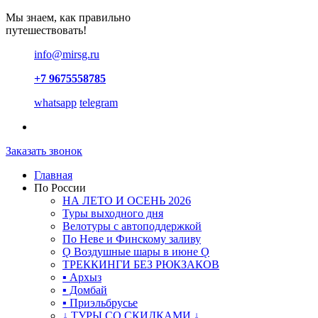
Мы знаем, как правильно
путешествовать!
info@mirsg.ru
+7 9675558785
whatsapp
telegram
Заказать звонок
Главная
По России
НА ЛЕТО И ОСЕНЬ 2026
Туры выходного дня
Велотуры с автоподдержкой
По Неве и Финскому заливу
Ǫ Воздушные шары в июне Ǫ
ТРЕККИНГИ БЕЗ РЮКЗАКОВ
▪ Архыз
▪ Домбай
▪ Приэльбрусье
↓ ТУРЫ СО СКИДКАМИ ↓