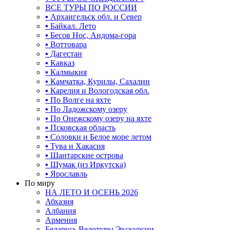
ВСЕ ТУРЫ ПО РОССИИ
▪ Архангельск обл. и Север
▪ Байкал. Лето
▪ Бесов Нос, Андома-гора
▪ Воттовара
▪ Дагестан
▪ Кавказ
▪ Калмыкия
▪ Камчатка, Курилы, Сахалин
▪ Карелия и Вологодская обл.
▪ По Волге на яхте
▪ По Ладожскому озеру
▪ По Онежскому озеру на яхте
▪ Псковская область
▪ Соловки и Белое море летом
▪ Тува и Хакасия
▪ Шантарские острова
▪ Шумак (из Иркутска)
▪ Ярославль
По миру
НА ЛЕТО И ОСЕНЬ 2026
Абхазия
Албания
Армения
Беларусь Велотуры Экскурсии