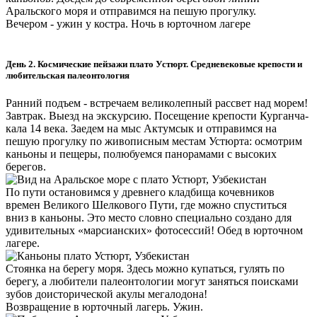
Аральского моря и отправимся на пешую прогулку.
Вечером - ужин у костра. Ночь в юрточном лагере
День 2. Космические пейзажи плато Устюрт. Средневековые крепости и
любительская палеонтология
Ранний подъем - встречаем великолепный рассвет над морем!
Завтрак. Выезд на экскурсию. Посещение крепости Курганча-
кала 14 века. Заедем на мыс Актумсык и отправимся на
пешую прогулку по живописным местам Устюрта: осмотрим
каньоны и пещеры, полюбуемся панорамами с высоких
берегов.
По пути остановимся у древнего кладбища кочевников
времен Великого Шелкового Пути, где можно спуститься
вниз в каньоны. Это место словно специально создано для
удивительных «марсианских» фотосессий! Обед в юрточном
лагере.
Стоянка на берегу моря. Здесь можно купаться, гулять по
берегу, а любители палеонтологии могут заняться поисками
зубов доисторической акулы мегалодона!
Возвращение в юрточный лагерь. Ужин.