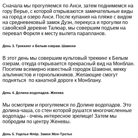
Сначала мы прогуляемся по Анси, затем поднимемся на
гору Верье, с которой открываются замечательные виды
на город и озеро Анси. После купания на пляже с видом
на средневековый замок Дуэн, перекуса и прогулки по
савойской деревне Талюар, мы совершим подъем на
перевал Форкля к месту вылета парапланов.
День 3. Треккинг к Белым озерам. Шамони
В этот день мы совершим культовый треккинг к Белым
озерам, откуда открывается прекрасный вид на Монблан.
Посетим всемирно известный городок Шамони, мекку
альпинистов и горнолыжников. Желающие смогут
подняться по канатной дороге к Монблану.
День 4. Долина водопадов. Женева
Мы осмотрим и прогуляемся по Долине водопадов. Это
долина-чаша, со стен которой рушатся многочисленные
водопады - очень интересное зрелище! Затем мы
побродим по центру Женевы.
День 5. Ущелье Флёр. Замок Мон-Тротье