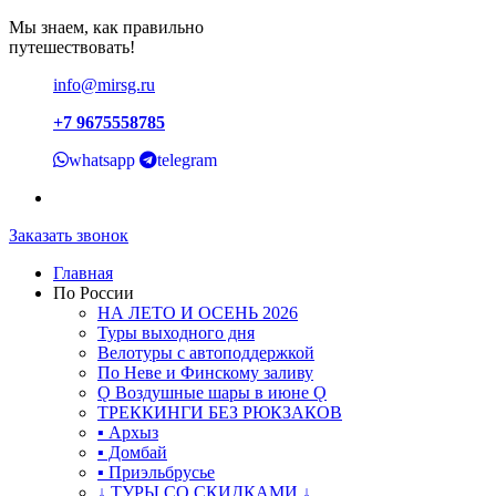
Мы знаем, как правильно
путешествовать!
info@mirsg.ru
+7 9675558785
whatsapp
telegram
Заказать звонок
Главная
По России
НА ЛЕТО И ОСЕНЬ 2026
Туры выходного дня
Велотуры с автоподдержкой
По Неве и Финскому заливу
Ǫ Воздушные шары в июне Ǫ
ТРЕККИНГИ БЕЗ РЮКЗАКОВ
▪ Архыз
▪ Домбай
▪ Приэльбрусье
↓ ТУРЫ СО СКИДКАМИ ↓