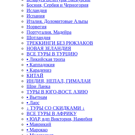
Босния, Сербия и Черногория
Исландия
Испания
Италия. Доломитовые Альпы
Норвегия
Португалия. Мадейра
Шотландия
ТРЕККИНГИ БЕЗ РЮКЗАКОВ
НОВАЯ ЗЕЛАНДИЯ
ВСЕ ТУРЫ В ТУРЦИЮ
▪ Ликийская тропа
▪ Каппадокия
▪ Карадениз
КИТАЙ
ИНДИЯ, НЕПАЛ, ГИМАЛАИ
Шри Ланка
ТУРЫ В ЮГО-ВОСТ. АЗИЮ
▪ Вьетнам
▪ Лаос
↓ ТУРЫ СО СКИДКАМИ ↓
ВСЕ ТУРЫ В АФРИКУ
▪ ЮАР, вдп Виктория, Намибия
▪ Маврикий
▪ Марокко