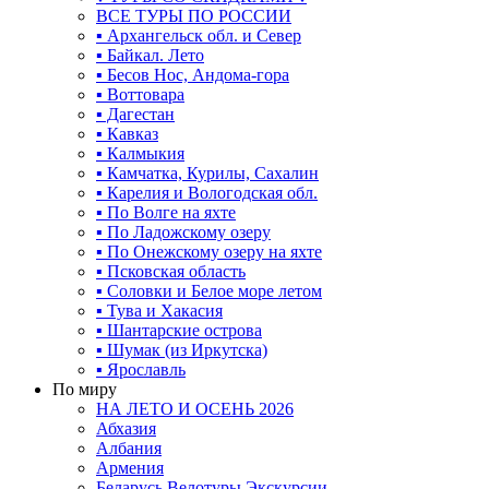
ВСЕ ТУРЫ ПО РОССИИ
▪ Архангельск обл. и Север
▪ Байкал. Лето
▪ Бесов Нос, Андома-гора
▪ Воттовара
▪ Дагестан
▪ Кавказ
▪ Калмыкия
▪ Камчатка, Курилы, Сахалин
▪ Карелия и Вологодская обл.
▪ По Волге на яхте
▪ По Ладожскому озеру
▪ По Онежскому озеру на яхте
▪ Псковская область
▪ Соловки и Белое море летом
▪ Тува и Хакасия
▪ Шантарские острова
▪ Шумак (из Иркутска)
▪ Ярославль
По миру
НА ЛЕТО И ОСЕНЬ 2026
Абхазия
Албания
Армения
Беларусь Велотуры Экскурсии