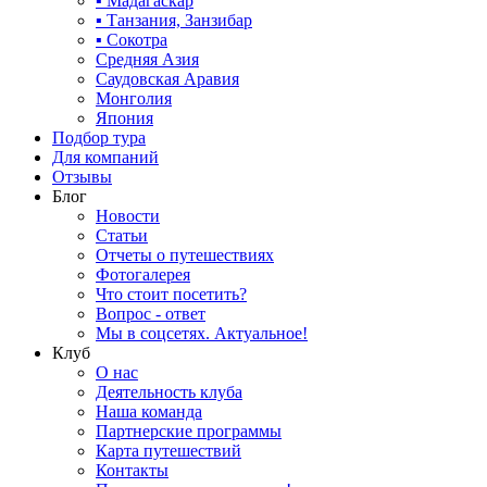
▪ Мадагаскар
▪ Танзания, Занзибар
▪ Сокотра
Средняя Азия
Саудовская Аравия
Монголия
Япония
Подбор тура
Для компаний
Отзывы
Блог
Новости
Статьи
Отчеты о путешествиях
Фотогалерея
Что стоит посетить?
Вопрос - ответ
Мы в соцсетях. Актуальное!
Клуб
О нас
Деятельность клуба
Наша команда
Партнерские программы
Карта путешествий
Контакты