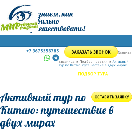
Мы знаем, как
правильно
путешествовать!
info@mirsg.ru
+7 9675558785
ЗАКАЗАТЬ ЗВОНОК
Главная
страница
Подбор поездки
Активный
тур по Китаю: путешествие в двух мирах
ГЛАВНАЯ
ПО РОССИИ
ПО МИРУ
ПОДБОР ТУРА
ДЛЯ КОМПАНИЙ
ОТЗЫВЫ
БЛОГ
КЛУБ
УСЛУГИ
Активный тур по
ОСТАВИТЬ ЗАЯВКУ
Китаю: путешествие в
двух мирах