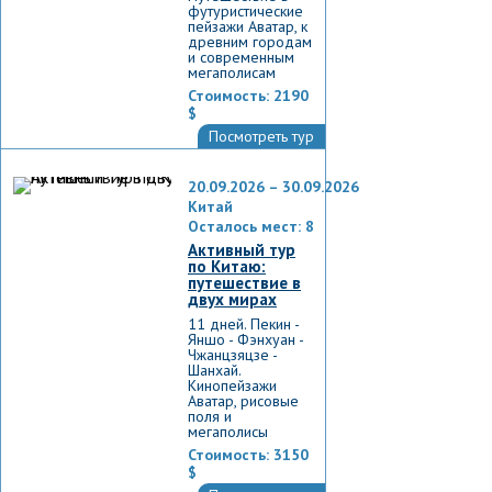
футуристические
пейзажи Аватар, к
древним городам
и современным
мегаполисам
Стоимость:
2190
$
Посмотреть тур
20.09.2026 – 30.09.2026
Китай
Осталось мест: 8
Активный тур
по Китаю:
путешествие в
двух мирах
11 дней. Пекин -
Яншо - Фэнхуан -
Чжанцзяцзе -
Шанхай.
Кинопейзажи
Аватар, рисовые
поля и
мегаполисы
Стоимость:
3150
$