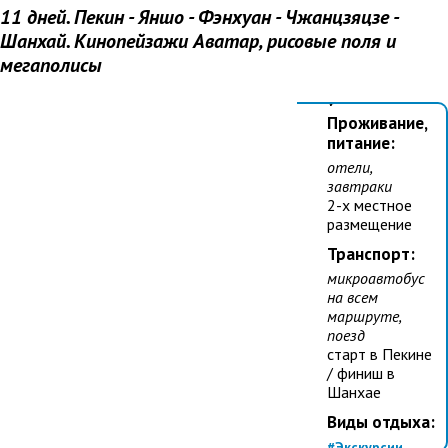
Даты:
20.09 -
11 дней. Пекин - Яншо - Фэнхуан - Чжанцзяцзе -
30.09, 19.10 -
Шанхай. Кинопейзажи Аватар, рисовые поля и
29.10
мегаполисы
Стоимость:
315
$
Проживание,
питание:
отели,
завтраки
2-х местное
размещение
Транспорт:
микроавтобус
на всем
маршруте,
поезд
старт в Пекине
/ финиш в
Шанхае
Виды отдыха:
#Экскурсии