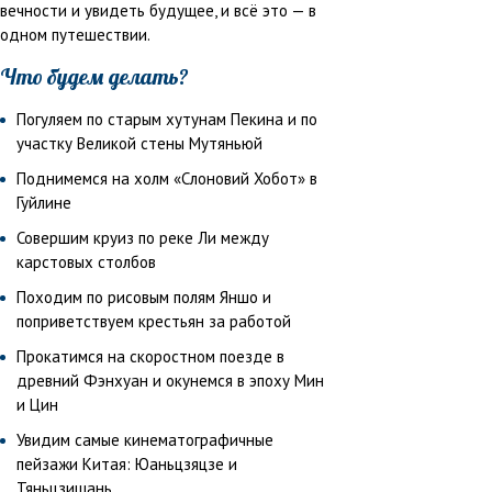
вечности и увидеть будущее, и всё это — в
одном путешествии.
Что будем делать?
Погуляем по старым хутунам Пекина и по
участку Великой стены Мутяньюй
Поднимемся на холм «Слоновий Хобот» в
Гуйлине
Совершим круиз по реке Ли между
карстовых столбов
Походим по рисовым полям Яншо и
поприветствуем крестьян за работой
Прокатимся на скоростном поезде в
древний Фэнхуан и окунемся в эпоху Мин
и Цин
Увидим самые кинематографичные
пейзажи Китая: Юаньцзяцзе и
Тяньцзишань