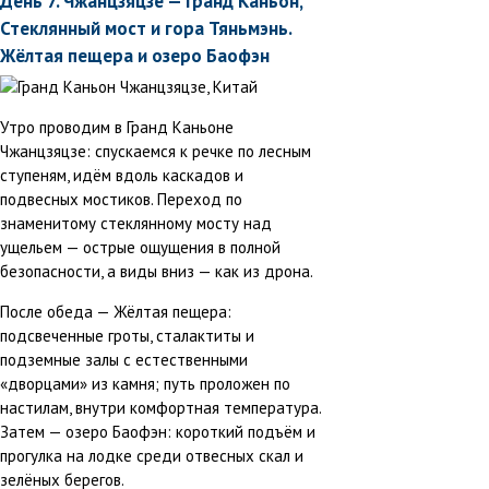
День 7. Чжанцзяцзе — Гранд Каньон,
Стеклянный мост и гора Тяньмэнь.
Жёлтая пещера и озеро Баофэн
Утро проводим в Гранд Каньоне
Чжанцзяцзе: спускаемся к речке по лесным
ступеням, идём вдоль каскадов и
подвесных мостиков. Переход по
знаменитому стеклянному мосту над
ущельем — острые ощущения в полной
безопасности, а виды вниз — как из дрона.
После обеда — Жёлтая пещера:
подсвеченные гроты, сталактиты и
подземные залы с естественными
«дворцами» из камня; путь проложен по
настилам, внутри комфортная температура.
Затем — озеро Баофэн: короткий подъём и
прогулка на лодке среди отвесных скал и
зелёных берегов.