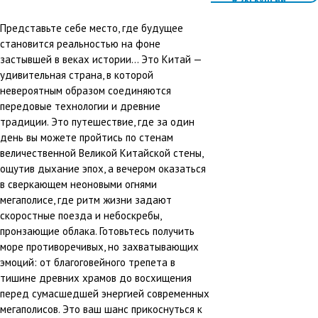
#Семейный
отдых
Представьте себе место, где будущее
#Активный
становится реальностью на фоне
отдых
застывшей в веках истории... Это Китай —
#Треккинг
удивительная страна, в которой
невероятным образом соединяются
передовые технологии и древние
традиции. Это путешествие, где за один
день вы можете пройтись по стенам
величественной Великой Китайской стены,
ощутив дыхание эпох, а вечером оказаться
в сверкающем неоновыми огнями
мегаполисе, где ритм жизни задают
скоростные поезда и небоскребы,
пронзающие облака. Готовьтесь получить
море противоречивых, но захватывающих
эмоций: от благоговейного трепета в
тишине древних храмов до восхищения
перед сумасшедшей энергией современных
мегаполисов. Это ваш шанс прикоснуться к