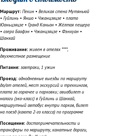
Маршрут:
Пекин • Великая стена Мутяньюй
• Гуйлинь • Яншо • Чжанцзяцзе • плато
Юаньцзяцзе • Гранд Каньон • Жёлтая пещера
• озеро Баофэн • Чжанцзяцзе • Фэнхуан •
Шанхай
Проживание:
живем в отелях ****,
двухместное размещение
Питание:
завтраки, 1 ужин
Проезд:
однодневные выезды по маршруту
до/от отелей, мест экскурсий и треккингов,
плата за горючее и парковки; авиабилет и
налоги (эко-класс) в Гуйлинь и Шанхай,
маршрутный автобус внутри парков, билет
на поезд (каюта 2-го класса) по программе
Посещение:
достопримечательности и
трансферы по маршруту, канатные дороги,