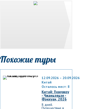
№ 27.
ПУТЕШЕСТВИ
В КИТАЙ
Покажем в двух
минутах прогулку п
Китаю. Чжанцзяцзе 
Юаньцзяцзе и
Тяньцзишань •
Фэнхуан • Гранд
Каньон • Стеклянны
мост • гора Тяньмэн
• Жёлтая пещера •
Похожие туры
озеро Баофэн
12.09.2026 – 20.09.2026
Китай
Осталось мест: 8
Китай: Гуанчжоу
- Чжанцзяцзе -
Фэнхуан, 2026
8 дней.
Путешествие в