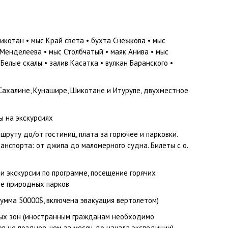
котан • мыс Край света • бухта Снежкова • мыс
 Менделеева • мыс Столбчатый • маяк Анива • мыс
 Белые скалы • залив Касатка • вулкан Баранского •
Сахалине, Кунашире, Шикотане и Итурупе, двухместное
ы на экскурсиях
руту до/от гостиниц, плата за горючее и парковки.
нспорта: от джипа до маломерного судна. Билеты с о.
 экскурсии по программе, посещение горячих
ие природных парков
умма 50000$, включена эвакуация вертолетом)
ых зон (иностранным гражданам необходимо
в не позднее, чем за месяц до начала экспедиции)