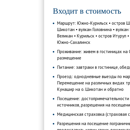
Входит в стоимость
Маршрут: Южно-Курильск • остров Ши
Шикотан • вулкан Головнина • вулкан
Великан • Курильск • остров Итуруп •
Южно-Сахалинск
Проживание: живем в гостиницах на 
размещение
Питание: завтраки в гостинице, обед
Проезд: однодневные выезды по марш
Перемещение на различных видах тра
Кунашир на о. Шикотан и обратно
Посещение: достопримечательности и
источников, разрешения на посещен
Медицинская страховка (страховая с
Разрешения на посещение пограничн
предоставить копии своих документо