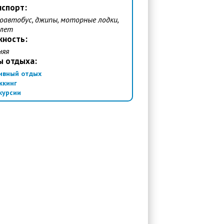
нспорт:
оавтобус, джипы, моторные лодки,
олет
жность:
няя
ы отдыха:
ивный отдых
ккинг
курсии