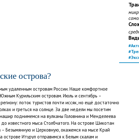
Тра
микр
сам
Сло
сред
Вид
#Акт
#Тре
#Экс
ские острова?
амым удаленным островам России. Наше комфортное
 Южным Курильским островам. Июль и сентябрь –
региону: поток туристов почти иссяк, но ещё достаточно
олках и греться на солнце. За две недели мы посетим
унашир поднимемся на вулканы Головнина и Менделеева
 до известного мыса Столбчатого. На острове Шикотан
 – Безымянную и Церковную, окажемся на мысе Край
а острове Итуруп отправимся к Белым скалам и