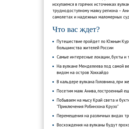
искупаемся в горячих источниках вулка
труднодоступному маяку региона – Ан
самолетах и надежных маломерных суда
Что вас ждет?
Путешествие пройдет по Южным Курил
большинства жителей России
Самые интересные локации, бухты и 
На вулкане Менделеева под самой ве
видом на остров Хоккайдо
В кальдере вулкана Головнина, при ж
Посетим маяк Анива, построенный ещ
Побываем на мысу Край света и бухт
"Приключения Робинзона Крузо"
Перемещения на различных видах тр
Восхождения на вулканы будут прох