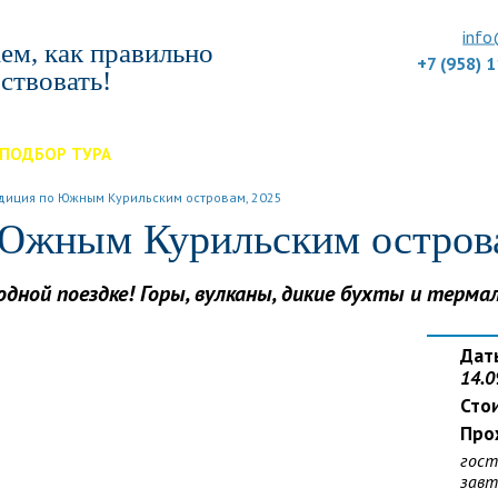
info
ем, как правильно
+7 (958) 
ствовать!
ПОДБОР ТУРА
ДЛЯ КОМПАНИЙ
ОТЗЫВЫ
БЛОГ
КЛУБ
УС
диция по Южным Курильским островам, 2025
Южным Курильским остров
одной поездке! Горы, вулканы, дикие бухты и терм
Дат
14.0
Сто
Про
гост
завт