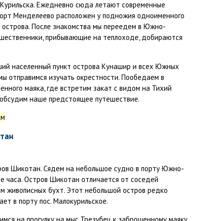
-Курильска. Ежедневно сюда летают современные
опорт Менделеево расположен у подножия одноименного
и острова. После знакомства мы переедем в Южно-
тешественники, прибывающие на теплоходе, добираются
ший населенный пункт острова Кунашир и всех Южных
 мы отправимся изучать окрестности. Пообедаем в
енного маяка, где встретим закат с видом на Тихий
и обсудим наше предстоящее путешествие.
км
отан
ров Шикотан. Сядем на небольшое судно в порту Южно-
ре часа. Остров Шикотан отличается от соседей
ом живописных бухт. Этот небольшой остров редко
ет в порту пос. Малокурильское.
имся на прогулку на мыс Трезубец к заброшенному маяку,