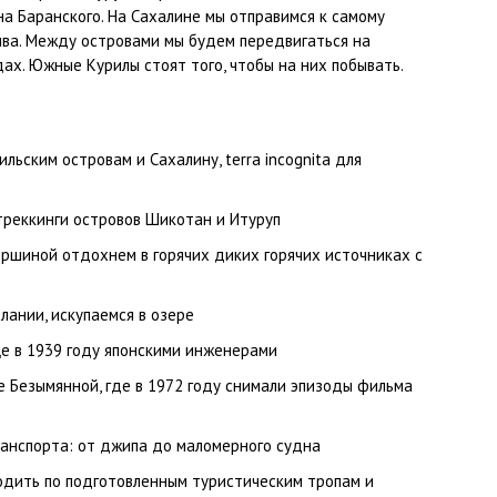
на Баранского. На Сахалине мы отправимся к самому
ива. Между островами мы будем передвигаться на
х. Южные Курилы стоят того, чтобы на них побывать.
ьским островам и Сахалину, terra incognita для
треккинги островов Шикотан и Итуруп
ршиной отдохнем в горячих диких горячих источниках с
елании, искупаемся в озере
е в 1939 году японскими инженерами
е Безымянной, где в 1972 году снимали эпизоды фильма
анспорта: от джипа до маломерного судна
одить по подготовленным туристическим тропам и