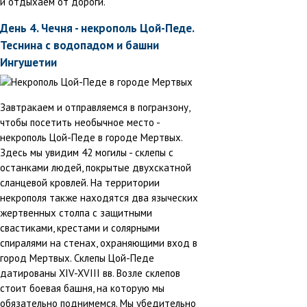
и отдыхаем от дороги.
День 4. Чечня - некрополь Цой-Педе.
Теснина с водопадом и башни
Ингушетии
Завтракаем и отправляемся в погранзону,
чтобы посетить необычное место -
некрополь Цой-Педе в городе Мертвых.
Здесь мы увидим 42 могилы - склепы с
останками людей, покрытые двухскатной
сланцевой кровлей. На территории
некрополя также находятся два языческих
жертвенных столпа с защитными
свастиками, крестами и солярными
спиралями на стенах, охраняющими вход в
город Мертвых. Склепы Цой-Педе
датированы XIV-XVIII вв. Возле склепов
стоит боевая башня, на которую мы
обязательно поднимемся. Мы убедительно