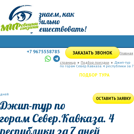
Мы знаем, как
правильно
путешествовать!
info@mirsg.ru
+7 9675558785
ЗАКАЗАТЬ ЗВОНОК
Главная
страница
Подбор поездки
Джип-тур
по горам Север.Кавказа. 4 республики за 7
ГЛАВНАЯ
ПО РОССИИ
ПО МИРУ
ПОДБОР ТУРА
ДЛЯ КОМПАНИЙ
ОТЗЫВЫ
БЛОГ
КЛУБ
УСЛУГИ
дней
ОСТАВИТЬ ЗАЯВКУ
Джип-тур по
горам Север.Кавказа. 4
республики за 7 дней
Даты