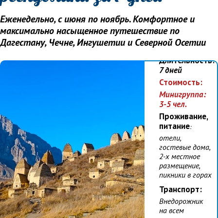
заездов:
Еженедельно, с июня по ноябрь. Комфортное и
каждое
воскресенье с
максимально насыщенное путешествие по
июня по
Дагестану, Чечне, Ингушетии и Северной Осетии
ноябрь 2025
Длительность:
7 дней
Стоимость:
Минигруппа:
3-5 чел.
Проживание,
питание
:
отели,
гостевые дома,
2-х местное
размещение,
пикники в горах
Транспорт:
Внедорожник
на всем