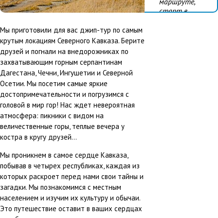
маршруте,
старт в
Махачкале
Мы приготовили для вас джип-тур по самым
Виды отдыха:
крутым локациям Северного Кавказа. Берите
#Семейный
друзей и погнали на внедорожниках по
отдых
захватывающим горным серпантинам
#Активный
Дагестана, Чечни, Ингушетии и Северной
отдых
Осетии. Мы посетим самые яркие
достопримечательности и погрузимся с
головой в мир гор! Нас ждет невероятная
атмосфера: пикники с видом на
величественные горы, теплые вечера у
костра в кругу друзей...
Мы проникнем в самое сердце Кавказа,
побывав в четырех республиках, каждая из
которых раскроет перед нами свои тайны и
загадки. Мы познакомимся с местным
населением и изучим их культуру и обычаи.
Это путешествие оставит в ваших сердцах